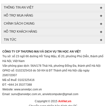
+
THÔNG TIN AN VIỆT
+
HỖ TRỢ MUA HÀNG
+
CHÍNH SÁCH CHUNG
+
HỖ TRỢ KHÁCH HÀNG
+
TIN TỨC
+
CÔNG TY CP THƯƠNG MẠI VÀ DỊCH VỤ TIN HỌC AN VIỆT
Trụ sở: số 23 ngõ 66 đường Hồ Tùng Mậu, tổ 20, phường Phú Diễn, thành phố
Hà Nội, Việt Nam
Văn phòng giao dịch: 56A/178 Thái Hà, phường Đống Đa, thành phố Hà Nội
GPKD số: 0102325416 do Sở KH & ĐT Thành phố Hà Nội cấp ngày
20/07/2007
Mã số thuế: 0102325416
ĐT: +844 24 35377388
Website: www.anvietpc.com.vn
Email: sunv@anvietpc.com.vn, anvietcomputer@gmail.com
Copyright © 2015
AnViet.vn