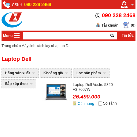
090 228 2468
CSKH:
090 228 2468
Tài khoản
(
0
)
Tin tức
Menu
Trang chủ
»
Máy tính xách tay
»
Laptop Dell
Laptop Dell
Hãng sản xuất
Khoảng giá
Lọc sản phẩm
Sắp xếp theo
Laptop Dell Vostro 5320
V3I7007W
26.490.000
So sánh