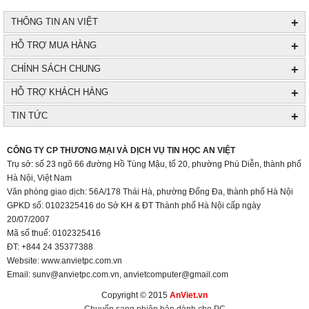
+
THÔNG TIN AN VIỆT
+
HỖ TRỢ MUA HÀNG
+
CHÍNH SÁCH CHUNG
+
HỖ TRỢ KHÁCH HÀNG
+
TIN TỨC
+
CÔNG TY CP THƯƠNG MẠI VÀ DỊCH VỤ TIN HỌC AN VIỆT
Trụ sở: số 23 ngõ 66 đường Hồ Tùng Mậu, tổ 20, phường Phú Diễn, thành phố
Hà Nội, Việt Nam
Văn phòng giao dịch: 56A/178 Thái Hà, phường Đống Đa, thành phố Hà Nội
GPKD số: 0102325416 do Sở KH & ĐT Thành phố Hà Nội cấp ngày
20/07/2007
Mã số thuế: 0102325416
ĐT: +844 24 35377388
Website: www.anvietpc.com.vn
Email: sunv@anvietpc.com.vn, anvietcomputer@gmail.com
Copyright © 2015
AnViet.vn