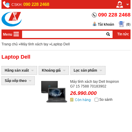
090 228 2468
CSKH:
090 228 2468
Tài khoản
(
0
)
Tin tức
Menu
Trang chủ
»
Máy tính xách tay
»
Laptop Dell
Laptop Dell
Hãng sản xuất
Khoảng giá
Lọc sản phẩm
Sắp xếp theo
Máy tính xách tay Dell Inspiron
G7 15 7588 70183902
26.990.000
So sánh