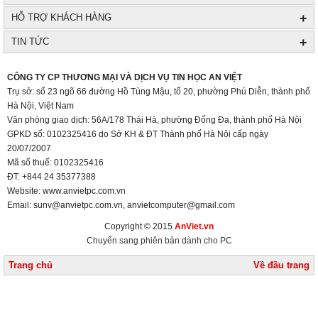
+
HỖ TRỢ KHÁCH HÀNG
+
TIN TỨC
+
CÔNG TY CP THƯƠNG MẠI VÀ DỊCH VỤ TIN HỌC AN VIỆT
Trụ sở: số 23 ngõ 66 đường Hồ Tùng Mậu, tổ 20, phường Phú Diễn, thành phố
Hà Nội, Việt Nam
Văn phòng giao dịch: 56A/178 Thái Hà, phường Đống Đa, thành phố Hà Nội
GPKD số: 0102325416 do Sở KH & ĐT Thành phố Hà Nội cấp ngày
20/07/2007
Mã số thuế: 0102325416
ĐT: +844 24 35377388
Website: www.anvietpc.com.vn
Email: sunv@anvietpc.com.vn, anvietcomputer@gmail.com
Copyright © 2015
AnViet.vn
Chuyển sang phiên bản dành cho PC
Trang chủ
Về đầu trang