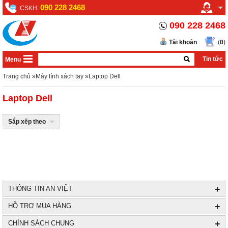
090 228 2468
CSKH:
090 228 2468
Tài khoản
(
0
)
Tin tức
Menu
Trang chủ
»
Máy tính xách tay
»
Laptop Dell
Laptop Dell
Sắp xếp theo
+
THÔNG TIN AN VIỆT
+
HỖ TRỢ MUA HÀNG
+
CHÍNH SÁCH CHUNG