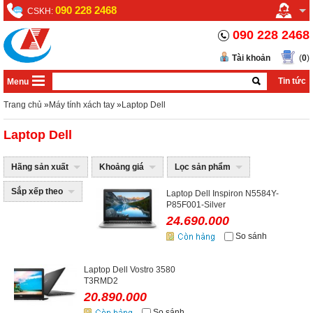
090 228 2468
CSKH:
090 228 2468
Tài khoản
(
0
)
Tin tức
Menu
Trang chủ
»
Máy tính xách tay
»
Laptop Dell
Laptop Dell
Hãng sản xuất
Khoảng giá
Lọc sản phẩm
Sắp xếp theo
Laptop Dell Inspiron N5584Y-
P85F001-Silver
24.690.000
So sánh
Laptop Dell Vostro 3580
T3RMD2
20.890.000
So sánh