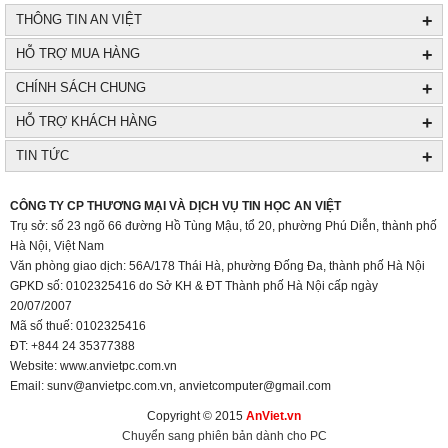
+
THÔNG TIN AN VIỆT
+
HỖ TRỢ MUA HÀNG
+
CHÍNH SÁCH CHUNG
+
HỖ TRỢ KHÁCH HÀNG
+
TIN TỨC
+
CÔNG TY CP THƯƠNG MẠI VÀ DỊCH VỤ TIN HỌC AN VIỆT
Trụ sở: số 23 ngõ 66 đường Hồ Tùng Mậu, tổ 20, phường Phú Diễn, thành phố
Hà Nội, Việt Nam
Văn phòng giao dịch: 56A/178 Thái Hà, phường Đống Đa, thành phố Hà Nội
GPKD số: 0102325416 do Sở KH & ĐT Thành phố Hà Nội cấp ngày
20/07/2007
Mã số thuế: 0102325416
ĐT: +844 24 35377388
Website: www.anvietpc.com.vn
Email: sunv@anvietpc.com.vn, anvietcomputer@gmail.com
Copyright © 2015
AnViet.vn
Chuyển sang phiên bản dành cho PC