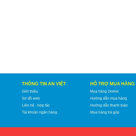
THÔNG TIN AN VIỆT
HỖ TRỢ MUA HÀNG
Giới thiệu
Mua hàng Online
Sơ đồ web
Hướng dẫn mua hàng
Liên hệ - hợp tác
Hướng dẫn thanh toán
Tài khoản ngân hàng
Mua hàng trả góp