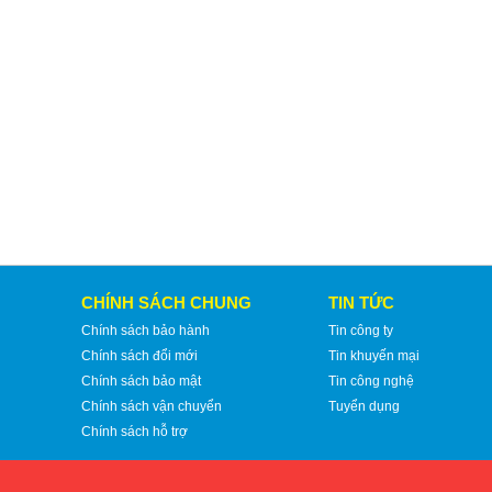
CHÍNH SÁCH CHUNG
TIN TỨC
Chính sách bảo hành
Tin công ty
Chính sách đổi mới
Tin khuyến mại
Chính sách bảo mật
Tin công nghệ
Chính sách vận chuyển
Tuyển dụng
Chính sách hỗ trợ