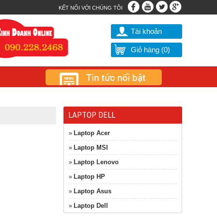
KẾT NỐI VỚI CHÚNG TÔI
Tài khoản
Giỏ hàng (
0
)
LAPTOP DELL
Laptop Acer
»
Laptop MSI
»
Laptop Lenovo
»
Laptop HP
»
Laptop Asus
»
Laptop Dell
»