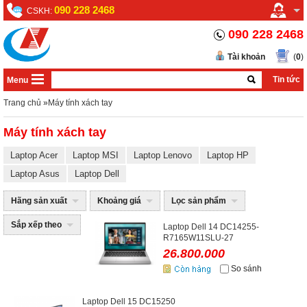
090 228 2468
CSKH:
090 228 2468
Tài khoản
(
0
)
Tin tức
Menu
Trang chủ
»
Máy tính xách tay
Máy tính xách tay
Laptop Acer
Laptop MSI
Laptop Lenovo
Laptop HP
Laptop Asus
Laptop Dell
Hãng sản xuất
Khoảng giá
Lọc sản phẩm
Sắp xếp theo
Laptop Dell 14 DC14255-
R7165W11SLU-27
26.800.000
So sánh
Laptop Dell 15 DC15250