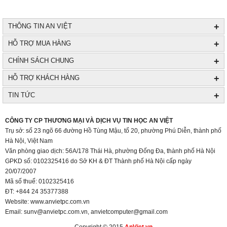
+
THÔNG TIN AN VIỆT
+
HỖ TRỢ MUA HÀNG
+
CHÍNH SÁCH CHUNG
+
HỖ TRỢ KHÁCH HÀNG
+
TIN TỨC
+
CÔNG TY CP THƯƠNG MẠI VÀ DỊCH VỤ TIN HỌC AN VIỆT
Trụ sở: số 23 ngõ 66 đường Hồ Tùng Mậu, tổ 20, phường Phú Diễn, thành phố
Hà Nội, Việt Nam
Văn phòng giao dịch: 56A/178 Thái Hà, phường Đống Đa, thành phố Hà Nội
GPKD số: 0102325416 do Sở KH & ĐT Thành phố Hà Nội cấp ngày
20/07/2007
Mã số thuế: 0102325416
ĐT: +844 24 35377388
Website: www.anvietpc.com.vn
Email: sunv@anvietpc.com.vn, anvietcomputer@gmail.com