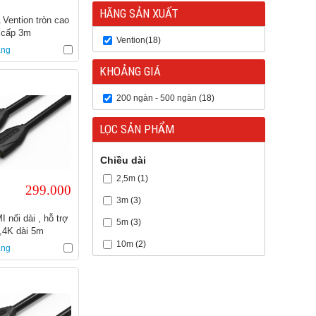
HÃNG SẢN XUẤT
Vention tròn cao
cấp 3m
Vention
(18)
àng
KHOẢNG GIÁ
200 ngàn - 500 ngàn
(18)
LỌC SẢN PHẨM
Chiều dài
2,5m
(1)
299.000
3m
(3)
 nối dài , hỗ trợ
5m
(3)
,4K dài 5m
10m
(2)
àng