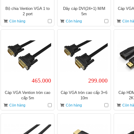
Bộ chia Vention VGA 1 to
Dây cáp DVI(24+1) M/M
Cáp VGA 
2 port
5m
Còn hàng
Còn hàng
Còn h
465.000
299.000
Cáp VGA Vention tròn cao
Cáp VGA tròn cao cấp 3+6
Cáp HDMI
cấp 5m
10m
2K
Còn hàng
Còn hàng
Còn h