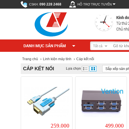
090 228 2468
CSKH:
HỖ TRỢ TRỰC TUYẾN
Tất cả
Trang chủ
›
Linh kiện máy tính
›
Cáp kết nối
CÁP KẾT NỐI
Lựa chọn
Sắp xếp sản 
259.000
499.000