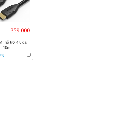
359.000
I hỗ trợ 4K dài
10m
àng