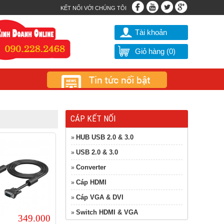
KẾT NỐI VỚI CHÚNG TÔI
Tài khoản
Giỏ hàng (
0
)
CÁP KẾT NỐI
HUB USB 2.0 & 3.0
»
USB 2.0 & 3.0
»
Converter
»
Cáp HDMI
»
Cáp VGA & DVI
»
Switch HDMI & VGA
»
349.000