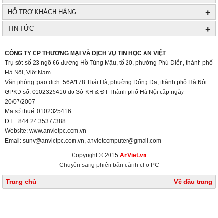
+
HỖ TRỢ KHÁCH HÀNG
+
TIN TỨC
+
CÔNG TY CP THƯƠNG MẠI VÀ DỊCH VỤ TIN HỌC AN VIỆT
Trụ sở: số 23 ngõ 66 đường Hồ Tùng Mậu, tổ 20, phường Phú Diễn, thành phố
Hà Nội, Việt Nam
Văn phòng giao dịch: 56A/178 Thái Hà, phường Đống Đa, thành phố Hà Nội
GPKD số: 0102325416 do Sở KH & ĐT Thành phố Hà Nội cấp ngày
20/07/2007
Mã số thuế: 0102325416
ĐT: +844 24 35377388
Website: www.anvietpc.com.vn
Email: sunv@anvietpc.com.vn, anvietcomputer@gmail.com
Copyright © 2015
AnViet.vn
Chuyển sang phiên bản dành cho PC
Trang chủ
Về đầu trang