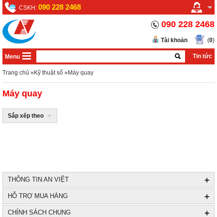
090 228 2468
CSKH:
090 228 2468
Tài khoản
(
0
)
Tin tức
Menu
Trang chủ
»
Kỹ thuật số
»
Máy quay
Máy quay
Sắp xếp theo
+
THÔNG TIN AN VIỆT
+
HỖ TRỢ MUA HÀNG
+
CHÍNH SÁCH CHUNG