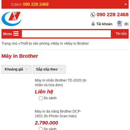
090 228 2468
CSKH:
090 228 2468
Tài khoản
(
0
)
Tin tức
Menu
Trang chủ
»
Thiết bị văn phòng
»
Máy in
»
Máy in Brother
Máy in Brother
Khoảng giá
Sắp xếp theo
Máy in nhãn Brother TD-2020 (In
nhãn và hóa đơn)
Liên hệ
So sánh
Máy in đa năng Brother DCP-
1601 (In-Photo-Scan màu)
2.790.000
So sánh