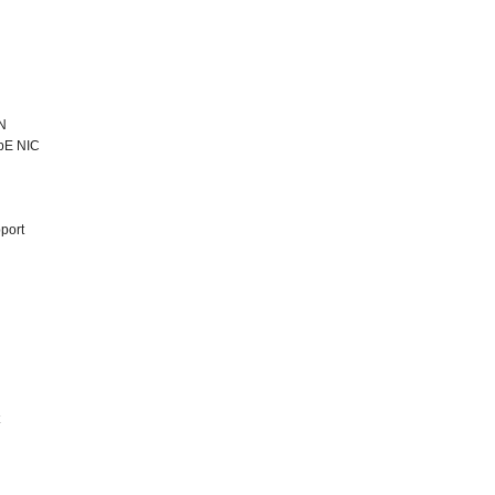
N
bE NIC
port