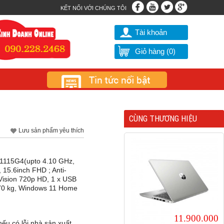
KẾT NỐI VỚI CHÚNG TÔI
Tài khoản
Giỏ hàng (
0
)
CÙNG THƯƠNG HIỆU
Lưu sản phẩm yêu thích
-1115G4(upto 4.10 GHz,
15.6inch FHD ; Anti-
 Vision 720p HD, 1 x USB
1.70 kg, Windows 11 Home
11.900.000
ếu có lỗi nhà sản xuất..