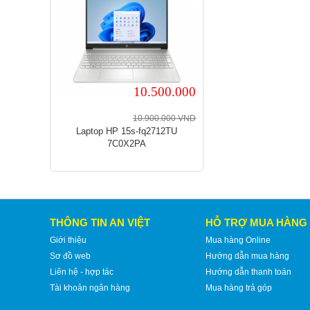
10.500.000
10.900.000 VND
Laptop HP 15s-fq2712TU
7C0X2PA
THÔNG TIN AN VIỆT
HỖ TRỢ MUA HÀNG
Giới thiệu
Mua hàng Online
Sơ đồ web
Hướng dẫn mua hàng
Liên hệ - hợp tác
Hướng dẫn thanh toán
Tài khoản ngân hàng
Mua hàng trả góp