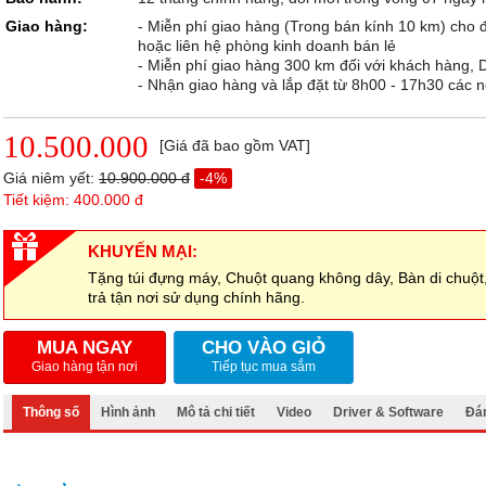
Giao hàng:
- Miễn phí giao hàng (Trong bán kính 10 km) cho đ
hoặc liên hệ phòng kinh doanh bán lẻ
- Miễn phí giao hàng 300 km đối với khách hàng,
- Nhận giao hàng và lắp đặt từ 8h00 - 17h30 các n
10.500.000
[Giá đã bao gồm VAT]
Giá niêm yết:
10.900.000 đ
-4%
Tiết kiệm: 400.000 đ
KHUYẾN MẠI:
Tặng túi đựng máy, Chuột quang không dây, Bàn di chuột
trả tận nơi sử dụng chính hãng.
MUA NGAY
CHO VÀO GIỎ
Giao hàng tận nơi
Tiếp tục mua sắm
Thông số
Hình ảnh
Mô tả chi tiết
Video
Driver & Software
Đán