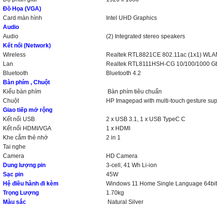
Đồ Họa (VGA)
Card màn hình
Intel UHD Graphics
Audio
Audio
(2) Integrated stereo speakers
Kết nối (Network)
Wireless
Realtek RTL8821CE 802.11ac (1x1) WLA
Lan
Realtek RTL8111HSH-CG 10/100/1000 G
Bluetooth
Bluetooth 4.2
Bàn phím , Chuột
Kiểu bàn phím
Bàn phím tiêu chuẩn
Chuột
HP Imagepad with multi-touch gesture sup
Giao tiếp mở rộng
Kết nối USB
2 x USB 3.1, 1 x USB TypeC C
Kết nối HDMI/VGA
1 x HDMI
Khe cắm thẻ nhớ
2 in 1
Tai nghe
Camera
HD Camera
Dung lượng pin
3-cell, 41 Wh Li-ion
Sạc pin
45W
Hệ điều hành đi kèm
Windows 11 Home Single Language 64bit
Trọng Lượng
1.70kg
Màu sắc
Natural Silver