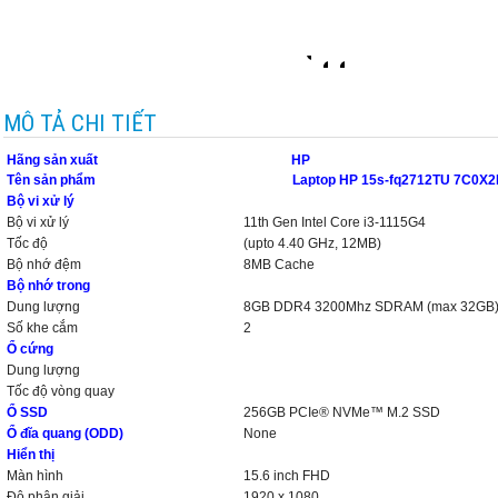
MÔ TẢ CHI TIẾT
Hãng sản xuất HP
Tên sản phẩm Laptop HP 15s-fq2712TU 7C0X2
Bộ vi xử lý
Bộ vi xử lý
11th Gen Intel Core i3-1115G4
Tốc độ
(upto 4.40 GHz, 12MB)
Bộ nhớ đệm
8MB Cache
Bộ nhớ trong
Dung lượng
8GB DDR4 3200Mhz SDRAM (max 32GB
Số khe cắm
2
Ổ cứng
Dung lượng
Tốc độ vòng quay
Ổ SSD
256GB PCIe® NVMe™ M.2 SSD
Ổ đĩa quang (ODD)
None
Hiển thị
Màn hình
15.6 inch FHD
Độ phân giải
1920 x 1080