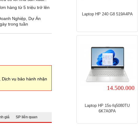
ơn hàng từ 5 triệu trở lên
Laptop HP 240 G8 519A4PA
 Doanh Nghiệp, Dự Án
gày trong tuần
, Dịch vụ bảo hành nhận
14.500.000
Laptop HP 15s-fq5080TU
6K7A0PA
h giá
SP liên quan