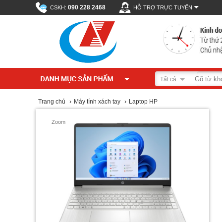
090 228 2468
CSKH:
HỖ TRỢ TRỰC TUYẾN
Tất cả
Trang chủ
›
Máy tính xách tay
›
Laptop HP
Zoom