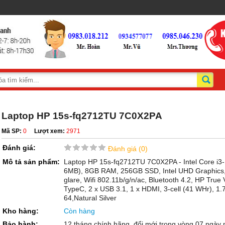
Laptop HP 15s-fq2712TU 7C0X2PA
Mã SP:
0
Lượt xem:
2971
Đánh giá:
Đánh giá (0)
Mô tả sản phẩm:
Laptop HP 15s-fq2712TU 7C0X2PA - Intel Core i3
6MB), 8GB RAM, 256GB SSD, Intel UHD Graphics, 
glare, Wifi 802.11b/g/n/ac, Bluetooth 4.2, HP True
TypeC, 2 x USB 3.1, 1 x HDMI, 3-cell (41 WHr), 
64,Natural Silver
Kho hàng:
Còn hàng
Bảo hành:
12 tháng chính hãng, đổi mới trong vòng 07 ngày n