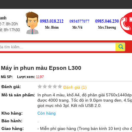
Máy in phun màu Epson L300
Mã SP:
Lượt xem:
1197
Đánh giá:
Đánh giá (1)
Mô tả sản phẩm:
In phun 4 màu, khổ A4, độ phân giải 5760x1440dpi,
được 4000 trang. Tốc độ in 9.0ipm trang đen, 4.5
giọt mực nhỏ 3pl. Kết nối USB 2.0.
Kho hàng:
Còn hàng
Bảo hành:
.
Giao hàng:
- Miễn phí giao hàng (Trong bán kính 10 km) cho đ