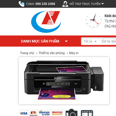
090 228 2468
CSKH:
HỖ TRỢ TRỰC TUYẾN
Tất cả
Trang chủ
›
Thiết bị văn phòng
›
Máy in
Zoom