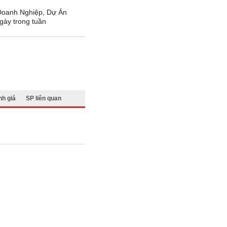
 Doanh Nghiệp, Dự Án
gày trong tuần
h giá
SP liên quan