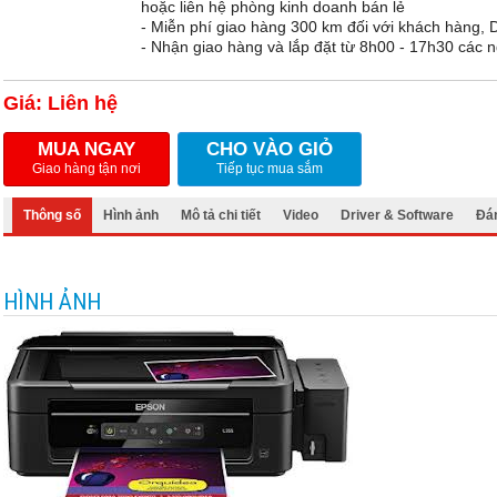
hoặc liên hệ phòng kinh doanh bán lẻ
- Miễn phí giao hàng 300 km đối với khách hàng,
- Nhận giao hàng và lắp đặt từ 8h00 - 17h30 các n
Giá: Liên hệ
MUA NGAY
CHO VÀO GIỎ
Giao hàng tận nơi
Tiếp tục mua sắm
Thông số
Hình ảnh
Mô tả chi tiết
Video
Driver & Software
Đán
HÌNH ẢNH