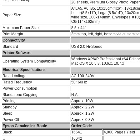
20 sheets, Premium Glossy Photo Paper
A4, A5, A6, B5, 10x15cm(4x6"), 13x18cm
Letter(8.5x11"), Legal(8.5x14"), 13x20c
Paper Size
wide size, 100x148mm, Envelopes: #10
C6(114x162mm)
Maximum Paper Size
8.5 x 44"
Print Margin
3mm top, left, right, bottom via custom set
Connectivity
Standard
USB 2.0 Hi-Speed
Printer Software
Windows XP/XP Professional x64 Edition
Operating System Compatibility
Mac OS X 10.5.8, 10.6.x, 10.7.x
Electrical Specifications
Rated Voltage
AC 100-240V
Rated Frequency
50~60Hz
Power Consumption
Standalone Copying
N.A.
Printing
Approx. 10W
Standby
Approx. 2.2W
Sleep
Approx. 1.2W
Power Off
Approx. 0.3W
Epson Genuine Ink Bottle
Order Code
Black
T6641
4,000 Pages Yield
T6642