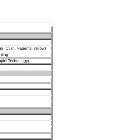
our (Cyan, Magenta, Yellow)
inting
oplet Technology)