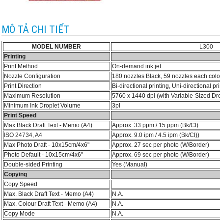
MÔ TẢ CHI TIẾT
MODEL NUMBER
L300
Printing
Print Method
On-demand ink jet
Nozzle Configuration
180 nozzles Black, 59 nozzles each col
Print Direction
Bi-directional printing, Uni-directional pr
Maximum Resolution
5760 x 1440 dpi (with Variable-Sized Dr
Minimum Ink Droplet Volume
3pl
Print Speed
Max Black Draft Text - Memo (A4)
Approx. 33 ppm / 15 ppm (Bk/Cl)
ISO 24734, A4
Approx. 9.0 ipm / 4.5 ipm (Bk/Cl))
Max Photo Draft - 10x15cm/4x6"
Approx. 27 sec per photo (W/Border)
Photo Default - 10x15cm/4x6"
Approx. 69 sec per photo (W/Border)
Double-sided Printing
Yes (Manual)
Copying
Copy Speed
Max. Black Draft Text - Memo (A4)
N.A.
Max. Colour Draft Text - Memo (A4)
N.A.
Copy Mode
N.A.