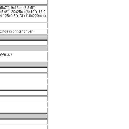
(5x7"), 9x13cm(3.5x5"),
m(5x8"), 20x25cm(8x10"), 16:9
(4.125x9.5"), DL(110x220mm),
tings in printer driver
/Vista/7