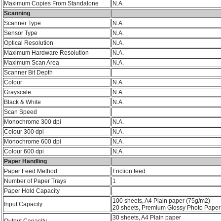
Maximum Copies From Standalone
N.A.
Scanning
Scanner Type
N.A.
Sensor Type
N.A.
Optical Resolution
N.A.
Maximum Hardware Resolution
N.A.
Maximum Scan Area
N.A.
Scanner Bit Depth
Colour
N.A.
Grayscale
N.A.
Black & White
N.A.
Scan Speed
Monochrome 300 dpi
N.A.
Colour 300 dpi
N.A.
Monochrome 600 dpi
N.A.
Colour 600 dpi
N.A.
Paper Handling
Paper Feed Method
Friction feed
Number of Paper Trays
1
Paper Hold Capacity
100 sheets, A4 Plain paper (75g/m2)
Input Capacity
20 sheets, Premium Glossy Photo Paper
30 sheets, A4 Plain paper
Output Capacity