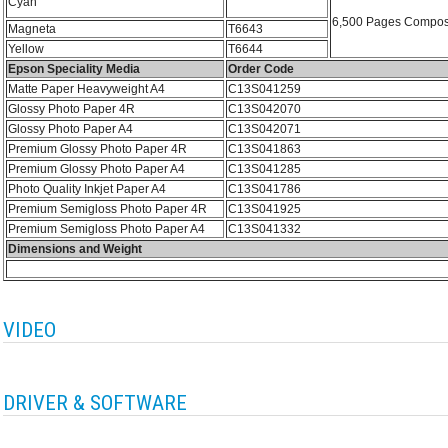
Cyan
6,500 Pages Composi
Magneta
T6643
Yellow
T6644
Epson Speciality Media
Order Code
Matte Paper Heavyweight A4
C13S041259
Glossy Photo Paper 4R
C13S042070
Glossy Photo Paper A4
C13S042071
Premium Glossy Photo Paper 4R
C13S041863
Premium Glossy Photo Paper A4
C13S041285
Photo Quality Inkjet Paper A4
C13S041786
Premium Semigloss Photo Paper 4R
C13S041925
Premium Semigloss Photo Paper A4
C13S041332
Dimensions and Weight
VIDEO
DRIVER & SOFTWARE