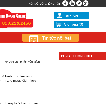
KẾT NỐI VỚI CHÚNG TÔI
Tài khoản
Giỏ hàng (
0
)
CÙNG THƯƠNG HIỆU
Lưu sản phẩm yêu thích
 4 bình mực lớn rời in
ipm trang màu. Kích thướt
ơn hàng từ 5 triệu trở lên