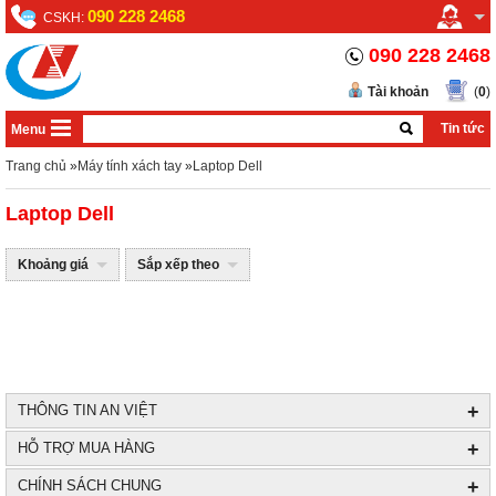
090 228 2468
CSKH:
090 228 2468
Tài khoản
(
0
)
Tin tức
Menu
Trang chủ
»
Máy tính xách tay
»
Laptop Dell
Laptop Dell
Khoảng giá
Sắp xếp theo
+
THÔNG TIN AN VIỆT
+
HỖ TRỢ MUA HÀNG
+
CHÍNH SÁCH CHUNG