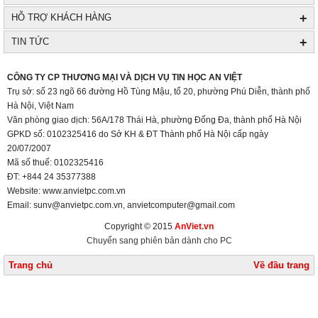
+
HỖ TRỢ KHÁCH HÀNG
+
TIN TỨC
+
CÔNG TY CP THƯƠNG MẠI VÀ DỊCH VỤ TIN HỌC AN VIỆT
Trụ sở: số 23 ngõ 66 đường Hồ Tùng Mậu, tổ 20, phường Phú Diễn, thành phố
Hà Nội, Việt Nam
Văn phòng giao dịch: 56A/178 Thái Hà, phường Đống Đa, thành phố Hà Nội
GPKD số: 0102325416 do Sở KH & ĐT Thành phố Hà Nội cấp ngày
20/07/2007
Mã số thuế: 0102325416
ĐT: +844 24 35377388
Website: www.anvietpc.com.vn
Email: sunv@anvietpc.com.vn, anvietcomputer@gmail.com
Copyright © 2015
AnViet.vn
Chuyển sang phiên bản dành cho PC
Trang chủ
Về đầu trang