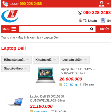
090 228 2468
CSKH:
090 228 2468
Tài khoản
(
0
)
Tin tức
Menu
Trang chủ
»
Máy tính xách tay
»
Laptop Dell
Laptop Dell
Hãng sản xuất
Khoảng giá
Lọc sản phẩm
Sắp xếp theo
Laptop Dell 14 DC14255-
R7165W11SLU-27
26.800.000
So sánh
Laptop Dell 15 DC15250
i5U165W11SLU-27-Silver
21.190.000
So sánh