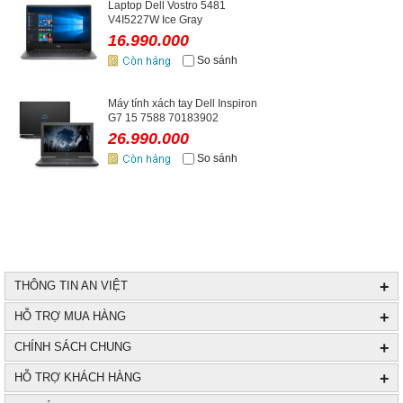
Laptop Dell Vostro 5481
V4I5227W Ice Gray
16.990.000
So sánh
Máy tính xách tay Dell Inspiron
G7 15 7588 70183902
26.990.000
So sánh
+
THÔNG TIN AN VIỆT
+
HỖ TRỢ MUA HÀNG
+
CHÍNH SÁCH CHUNG
+
HỖ TRỢ KHÁCH HÀNG