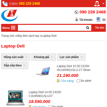
090 228 2468
CSKH:
090 228 2468
Tài khoản
(
0
)
Tin tức
Menu
Trang chủ
»
Máy tính xách tay
»
Laptop Dell
Laptop Dell
Hãng sản xuất
Khoảng giá
Lọc sản phẩm
Sắp xếp theo
Laptop Dell 15 DC15250
i5U165W11SLU-27-Silver
21.190.000
So sánh
Laptop Dell 14 DC14250
C3U85W11SLU27
18.590.000
So sánh