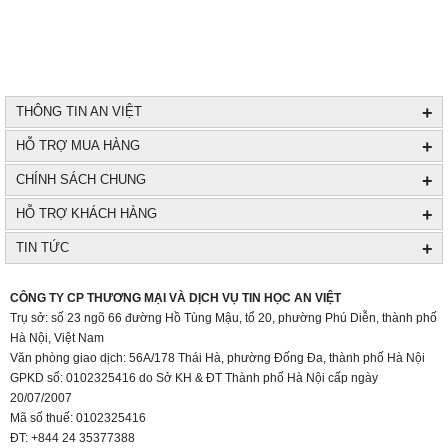
+
THÔNG TIN AN VIỆT
+
HỖ TRỢ MUA HÀNG
+
CHÍNH SÁCH CHUNG
+
HỖ TRỢ KHÁCH HÀNG
+
TIN TỨC
+
CÔNG TY CP THƯƠNG MẠI VÀ DỊCH VỤ TIN HỌC AN VIỆT
Trụ sở: số 23 ngõ 66 đường Hồ Tùng Mậu, tổ 20, phường Phú Diễn, thành phố
Hà Nội, Việt Nam
Văn phòng giao dịch: 56A/178 Thái Hà, phường Đống Đa, thành phố Hà Nội
GPKD số: 0102325416 do Sở KH & ĐT Thành phố Hà Nội cấp ngày
20/07/2007
Mã số thuế: 0102325416
ĐT: +844 24 35377388