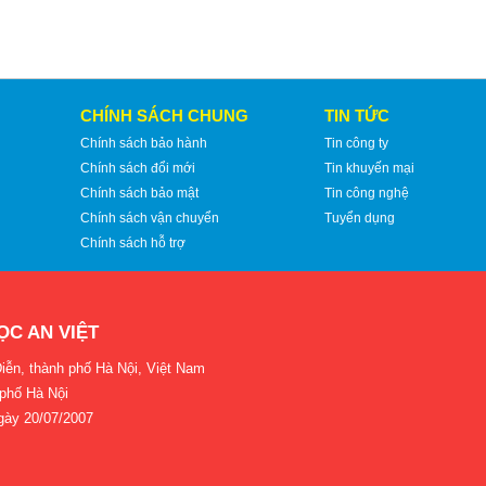
CHÍNH SÁCH CHUNG
TIN TỨC
Chính sách bảo hành
Tin công ty
Chính sách đổi mới
Tin khuyến mại
Chính sách bảo mật
Tin công nghệ
Chính sách vận chuyển
Tuyển dụng
Chính sách hỗ trợ
ỌC AN VIỆT
iễn, thành phố Hà Nội, Việt Nam
 phố Hà Nội
gày 20/07/2007