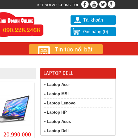
KẾT NỐI VỚI CHÚNG TÔI
Tài khoản
Giỏ hàng (
0
)
LAPTOP DELL
Laptop Acer
»
Laptop MSI
»
Laptop Lenovo
»
Laptop HP
»
Laptop Asus
»
Laptop Dell
»
20.990.000