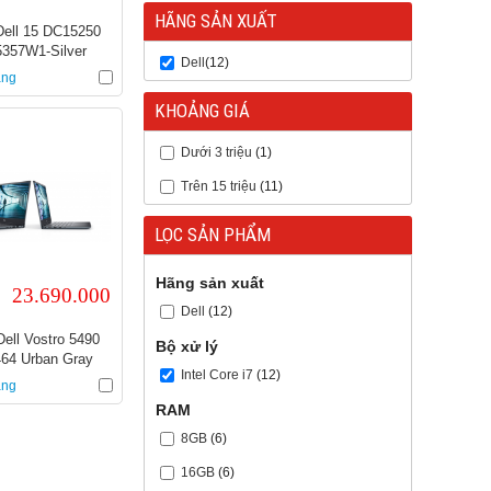
HÃNG SẢN XUẤT
Dell 15 DC15250
357W1-Silver
Dell
(12)
àng
KHOẢNG GIÁ
Dưới 3 triệu
(1)
Trên 15 triệu
(11)
LỌC SẢN PHẨM
Hãng sản xuất
23.690.000
Dell
(12)
Dell Vostro 5490
Bộ xử lý
64 Urban Gray
Intel Core i7
(12)
àng
RAM
8GB
(6)
16GB
(6)