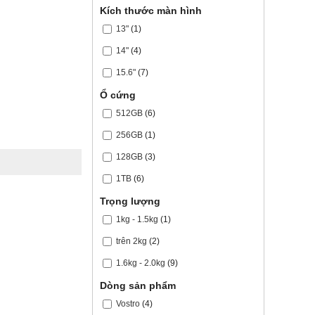
Kích thước màn hình
13"
(1)
14"
(4)
15.6"
(7)
Ổ cứng
512GB
(6)
256GB
(1)
128GB
(3)
1TB
(6)
Trọng lượng
1kg - 1.5kg
(1)
trên 2kg
(2)
1.6kg - 2.0kg
(9)
Dòng sản phẩm
Vostro
(4)