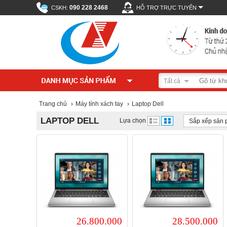
090 228 2468
CSKH:
HỖ TRỢ TRỰC TUYẾN
Tất cả
Trang chủ
›
Máy tính xách tay
›
Laptop Dell
LAPTOP DELL
Lựa chọn
Sắp xếp sản
26.800.000
28.500.000