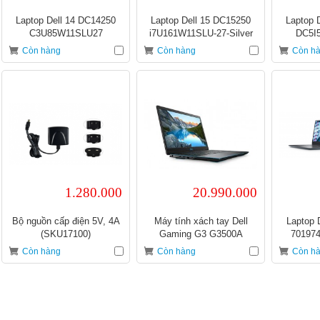
Laptop Dell 14 DC14250
Laptop Dell 15 DC15250
Laptop 
C3U85W11SLU27
i7U161W11SLU-27-Silver
DC5I5
Còn hàng
Còn hàng
Còn h
1.280.000
20.990.000
Bộ nguồn cấp điện 5V, 4A
Máy tính xách tay Dell
Laptop 
(SKU17100)
Gaming G3 G3500A
701974
P89F002
Còn hàng
Còn hàng
Còn h