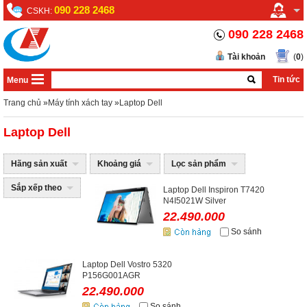
090 228 2468
CSKH:
090 228 2468
Tài khoản
(
0
)
Tin tức
Menu
Trang chủ
»
Máy tính xách tay
»
Laptop Dell
Laptop Dell
Hãng sản xuất
Khoảng giá
Lọc sản phẩm
Sắp xếp theo
Laptop Dell Inspiron T7420
N4I5021W Silver
22.490.000
So sánh
Laptop Dell Vostro 5320
P156G001AGR
22.490.000
So sánh