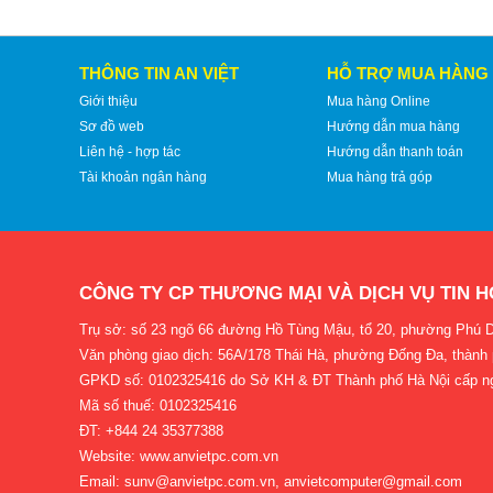
THÔNG TIN AN VIỆT
HỖ TRỢ MUA HÀNG
Giới thiệu
Mua hàng Online
Sơ đồ web
Hướng dẫn mua hàng
Liên hệ - hợp tác
Hướng dẫn thanh toán
Tài khoản ngân hàng
Mua hàng trả góp
CÔNG TY CP THƯƠNG MẠI VÀ DỊCH VỤ TIN H
Trụ sở: số 23 ngõ 66 đường Hồ Tùng Mậu, tổ 20, phường Phú D
Văn phòng giao dịch: 56A/178 Thái Hà, phường Đống Đa, thành
GPKD số: 0102325416 do Sở KH & ĐT Thành phố Hà Nội cấp n
Mã số thuế: 0102325416
ĐT: +844 24 35377388
Website: www.anvietpc.com.vn
Email: sunv@anvietpc.com.vn, anvietcomputer@gmail.com