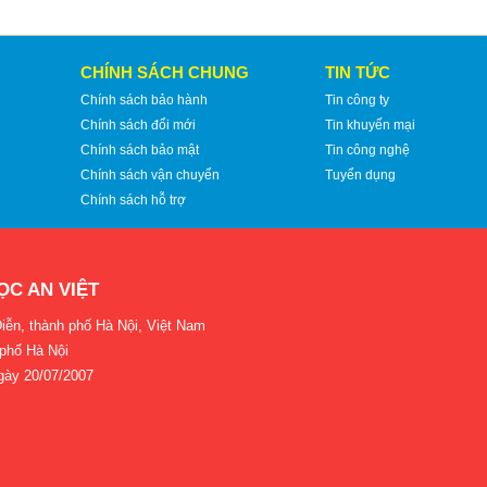
CHÍNH SÁCH CHUNG
TIN TỨC
Chính sách bảo hành
Tin công ty
Chính sách đổi mới
Tin khuyến mại
Chính sách bảo mật
Tin công nghệ
Chính sách vận chuyển
Tuyển dụng
Chính sách hỗ trợ
ỌC AN VIỆT
iễn, thành phố Hà Nội, Việt Nam
 phố Hà Nội
gày 20/07/2007