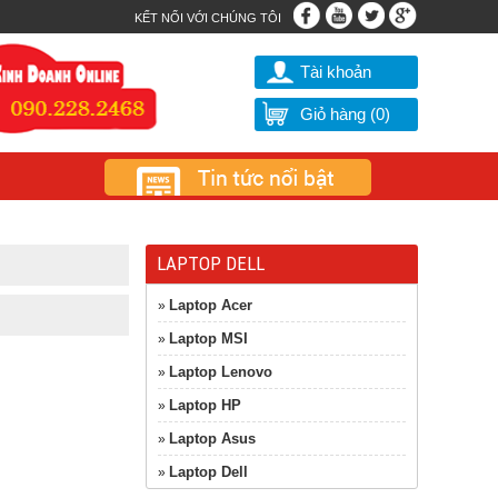
KẾT NỐI VỚI CHÚNG TÔI
Tài khoản
Giỏ hàng (
0
)
LAPTOP DELL
Laptop Acer
»
Laptop MSI
»
Laptop Lenovo
»
Laptop HP
»
Laptop Asus
»
Laptop Dell
»