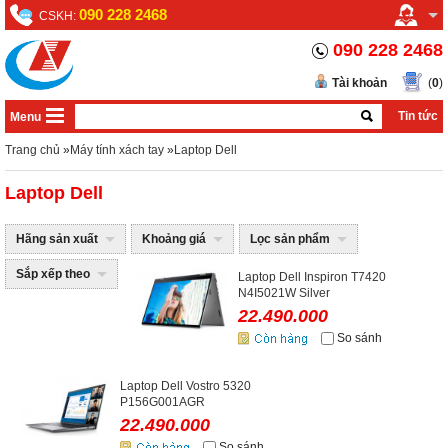
090 228 2468
CSKH:
090 228 2468
Tài khoản
(
0
)
Tin tức
Menu
Trang chủ
»
Máy tính xách tay
»
Laptop Dell
Laptop Dell
Hãng sản xuất
Khoảng giá
Lọc sản phẩm
Sắp xếp theo
Laptop Dell Inspiron T7420
N4I5021W Silver
22.490.000
So sánh
Laptop Dell Vostro 5320
P156G001AGR
22.490.000
So sánh