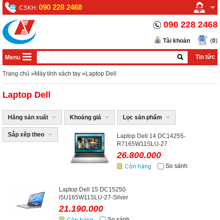
090 228 2468
CSKH:
090 228 2468
Tài khoản
(
0
)
Tin tức
Menu
Trang chủ
»
Máy tính xách tay
»
Laptop Dell
Laptop Dell
Hãng sản xuất
Khoảng giá
Lọc sản phẩm
Sắp xếp theo
Laptop Dell 14 DC14255-
R7165W11SLU-27
26.800.000
So sánh
Laptop Dell 15 DC15250
i5U165W11SLU-27-Silver
21.190.000
So sánh