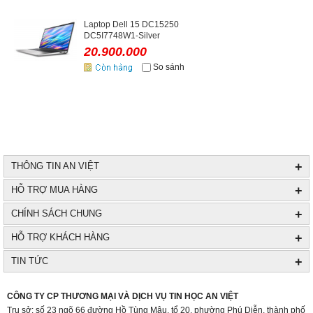
Laptop Dell 15 DC15250
DC5I7748W1-Silver
20.900.000
So sánh
+
THÔNG TIN AN VIỆT
+
HỖ TRỢ MUA HÀNG
+
CHÍNH SÁCH CHUNG
+
HỖ TRỢ KHÁCH HÀNG
+
TIN TỨC
+
CÔNG TY CP THƯƠNG MẠI VÀ DỊCH VỤ TIN HỌC AN VIỆT
Trụ sở: số 23 ngõ 66 đường Hồ Tùng Mậu, tổ 20, phường Phú Diễn, thành phố