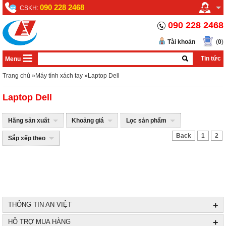
090 228 2468
CSKH:
090 228 2468
Tài khoản
(
0
)
Tin tức
Menu
Trang chủ
»
Máy tính xách tay
»
Laptop Dell
Laptop Dell
Hãng sản xuất
Khoảng giá
Lọc sản phẩm
Back
1
2
Sắp xếp theo
+
THÔNG TIN AN VIỆT
+
HỖ TRỢ MUA HÀNG