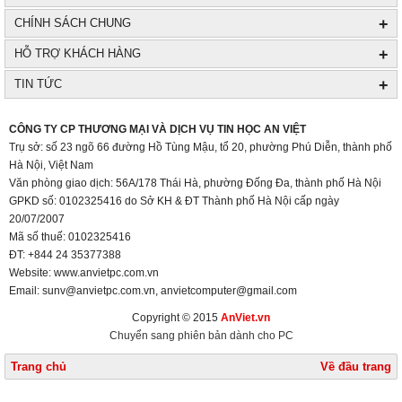
+
CHÍNH SÁCH CHUNG
+
HỖ TRỢ KHÁCH HÀNG
+
TIN TỨC
+
CÔNG TY CP THƯƠNG MẠI VÀ DỊCH VỤ TIN HỌC AN VIỆT
Trụ sở: số 23 ngõ 66 đường Hồ Tùng Mậu, tổ 20, phường Phú Diễn, thành phố
Hà Nội, Việt Nam
Văn phòng giao dịch: 56A/178 Thái Hà, phường Đống Đa, thành phố Hà Nội
GPKD số: 0102325416 do Sở KH & ĐT Thành phố Hà Nội cấp ngày
20/07/2007
Mã số thuế: 0102325416
ĐT: +844 24 35377388
Website: www.anvietpc.com.vn
Email: sunv@anvietpc.com.vn, anvietcomputer@gmail.com
Copyright © 2015
AnViet.vn
Chuyển sang phiên bản dành cho PC
Trang chủ
Về đầu trang